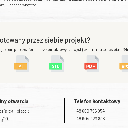
asze kuchenne wnętrza.
otowany przez siebie projekt?
ojektem poprzez formularz kontaktowy lub wyślij e-maila na adres biuro@he
iny otwarcia
Telefon kontaktowy
ziałek - piątek
+48 660 796 954
00
+48 604 229 893
16