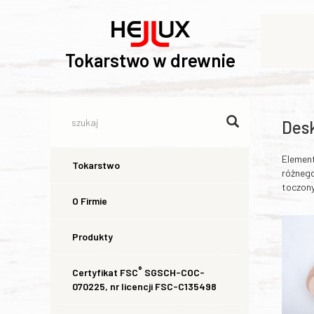
Tokarstwo w drewnie
Desk
Elemen
Tokarstwo
różneg
toczony
O Firmie
Produkty
®
Certyfikat FSC
SGSCH-COC-
070225, nr licencji FSC-C135498