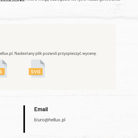
llux.pl. Nadesłany plik pozwoli przyspieszyć wycenę.
Email
biuro@hellux.pl