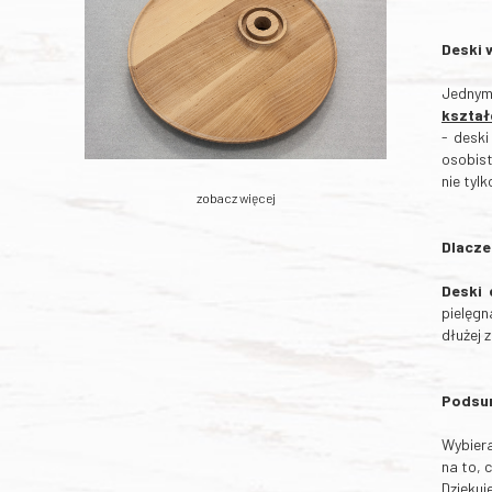
Deski 
Jednym
kształ
- desk
osobist
nie tyl
zobacz więcej
Dlacze
Deski 
pielęgn
dłużej 
Podsu
Wybier
na to, 
Dzięku