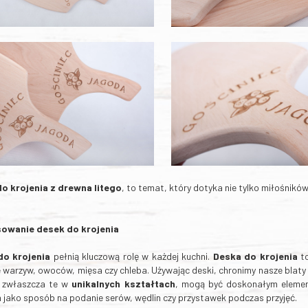
do krojenia z drewna litego
, to temat, który dotyka nie tylko miłośnikó
owanie desek do krojenia
do krojenia
pełnią kluczową rolę w każdej kuchni.
Deska do krojenia
to
e warzyw, owoców, mięsa czy chleba. Używając deski, chronimy nasze blat
, zwłaszcza te w
unikalnych kształtach
, mogą być doskonałym elemen
a jako sposób na podanie serów, wędlin czy przystawek podczas przyjęć.