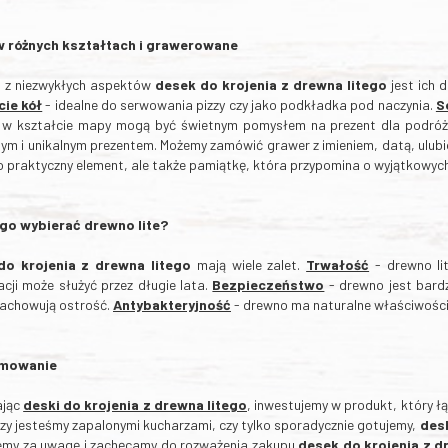
w różnych kształtach i grawerowane
 z niezwykłych aspektów
desek do krojenia z drewna litego
jest ich
cie kół
- idealne do serwowania pizzy czy jako podkładka pod naczynia.
S
i w kształcie mapy mogą być świetnym pomysłem na prezent dla podróż
ym i unikalnym prezentem. Możemy zamówić grawer z imieniem, datą, ulub
ko praktyczny element, ale także pamiątkę, która przypomina o wyjątkowych
go wybierać drewno lite?
do krojenia z drewna litego
mają wiele zalet.
Trwałość
- drewno lit
acji może służyć przez długie lata.
Bezpieczeństwo
- drewno jest bardz
zachowują ostrość.
Antybakteryjność
- drewno ma naturalne właściwości a
mowanie
ając
deski do krojenia z drewna litego
, inwestujemy w produkt, który ł
czy jesteśmy zapalonymi kucharzami, czy tylko sporadycznie gotujemy,
desk
jemy za uwagę i zachęcamy do rozważenia zakupu
desek do krojenia z d