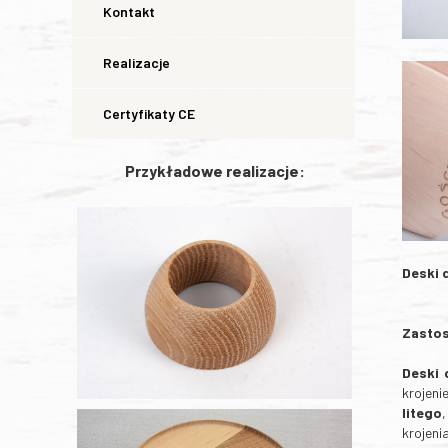
Kontakt
Realizacje
Certyfikaty CE
Przykładowe realizacje:
Deski 
Zastos
Deski 
krojeni
litego
krojeni