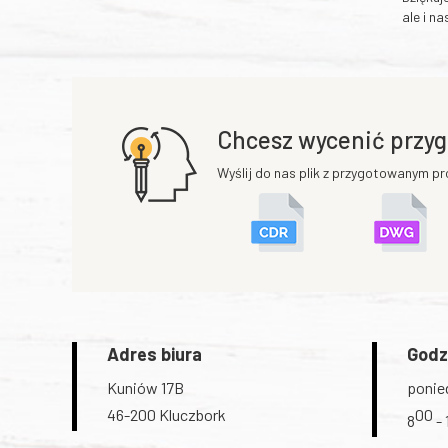
ale i n
Chcesz wycenić przyg
Wyślij do nas plik z przygotowanym pr
Adres biura
Godz
Kuniów 17B
ponied
46-200 Kluczbork
00
8
- 