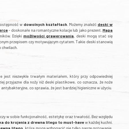
 dostępność w
dowolnych kształtach
. Możemy znaleźć
deski w
erce
- doskonałe na romantyczne kolacje lub jako prezent.
Mapa
ników. Dzięki
możliwości grawerowania
, deski mogą stać się
ionym przepisem czy motywującym cytatem. Takie deski stanowią
 chwilach.
e jest niezwykle trwałym materiałem, który przy odpowiedniej
iej przyjazne dla noży niż deski plastikowe, co oznacza, że noże
ntybakteryjne, co sprawia, że jest bardziej higieniczne w użyciu.
ączy w sobie funkcjonalność, estetykę oraz trwałość. Bez względu
a do krojenia z drewna litego to must-have
w każdej kuchni.
rewna litego
, które mogą wzbogacić nie tylko nasze gotowanie,