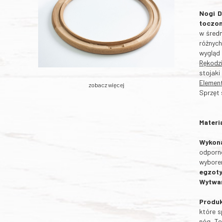
Nogi 
toczo
w średn
różnych
wygląd 
Rękodz
stojaki
Element
zobacz więcej
Sprzęt 
Materi
Wykona
odporno
wybore
egzot
Wytwar
Produk
które s
nóg. To