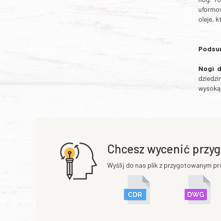
uformow
oleje, 
Podsu
Nogi 
dziedzi
wysoką 
Chcesz wycenić przyg
Wyślij do nas plik z przygotowanym pr