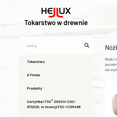
Tokarstwo w drewnie
Nóż
Nóżki t
Tokarstwo
jesteśm
lub osz
O Firmie
Produkty
®
Certyfikat FSC
SGSCH-COC-
070225, nr licencji FSC-C135498