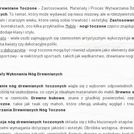
Drewniane Toczone
– Zastosowanie, Materiały i Proces Wytwarzania 
nych
. To temat, który może wydawać się nieco niszowy, ale w rzeczywisto
im i starszym wieku, które cenią sobie trwałość i estetykę.
Zastosowan
 kontekstach, oto kilka przykładów.
Meble
-
nogi toczone
często znajdują
dodaje klasy i stylu.
ieło
- wiele osób zajmujących się rzemiosłem artystycznym wykorzystuje
n
 na kwiaty czy dekoracyjne półki.
y dekoracyjne
- nogi toczone mogą być również używane jako elementy de
sportowy - w niektórych sportach, takich jak wędkarstwo, drewniane nogi
ały Wykonania Nóg Drewnianych
nie nóg drewnianych toczonych
wiąże się z wyborem odpowiednich
ścią na uszkodzenia, co czyni je idealnym materiałem do mebli.
Drewno 
m w rzemiośle.
Drewno bukowe
, znane z gładkiej powierzchni, cz
yczne
, takie jak teak czy mahoń, które oferują unikalny wygląd i t
zania Drewnianych Nóg Toczone
cja nóg drewnianych toczonych
składa się z kilku kluczowych etapów
pełni wymagania dotyczące jakości i estetyki. Obróbka wstępna, drewno 
czenie, używając tokarki, rzemieślnik formuje drewno w pożądany kształ