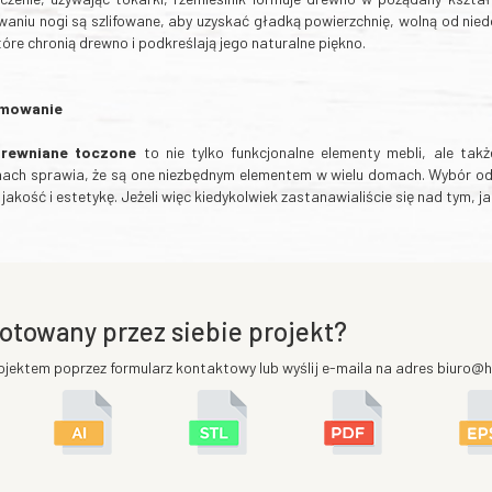
aniu nogi są szlifowane, aby uzyskać gładką powierzchnię, wolną od niedo
które chronią drewno i podkreślają jego naturalne piękno.
mowanie
drewniane toczone
to nie tylko funkcjonalne elementy mebli, ale tak
nach sprawia, że są one niezbędnym elementem w wielu domach. Wybór odp
jakość i estetykę. Jeżeli więc kiedykolwiek zastanawialiście się nad tym,
otowany przez siebie projekt?
ojektem poprzez formularz kontaktowy lub wyślij e-maila na adres biuro@he