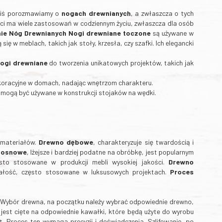
Dziś porozmawiamy o
nogach drewnianych
, a zwłaszcza o tych
ści ma wiele zastosowań w codziennym życiu, zwłaszcza dla osób
ie Nóg Drewnianych
Nogi drewniane toczone
są używane w
 się w meblach, takich jak stoły, krzesła, czy szafki. Ich elegancki
ogi drewniane
do tworzenia unikatowych projektów, takich jak
koracyjne w domach, nadając wnętrzom charakteru.
 mogą być używane w konstrukcji stojaków na wędki.
 materiałów.
Drewno dębowe
, charakteryzuje się twardością i
sosnowe
, lżejsze i bardziej podatne na obróbkę, jest popularnym
ęsto stosowane w produkcji mebli wysokiej jakości.
Drewno
rwałość, często stosowane w luksusowych projektach.
Proces
. Wybór drewna, na początku należy wybrać odpowiednie drewno,
jest cięte na odpowiednie kawałki, które będą użyte do wyrobu
t. Proces ten wymaga precyzji i doświadczenia. Szlifowanie, po