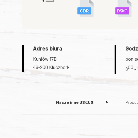
Adres biura
Godz
Kuniów 17B
ponied
46-200 Kluczbork
00
8
- 
Nasze inne
USŁUGI
Produc