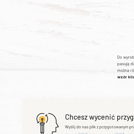
Do wyro
pasują d
można r
wzór kli
Chcesz wycenić przyg
Wyślij do nas plik z przygotowanym pr