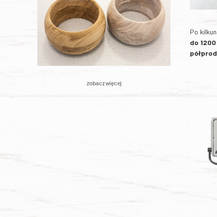
Po kilku
do 120
półprod
zobacz więcej