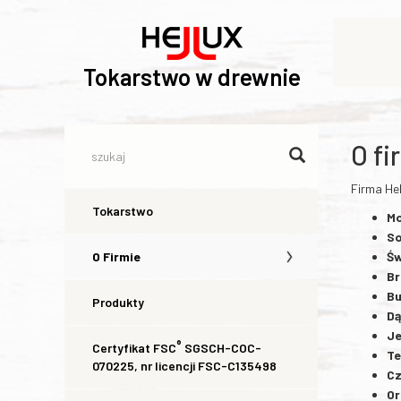
Tokarstwo w drewnie
O fi
Firma Hel
Tokarstwo
M
So
O Firmie
Św
B
B
Produkty
D
J
®
Certyfikat FSC
SGSCH-COC-
Te
070225, nr licencji FSC-C135498
Cz
Or