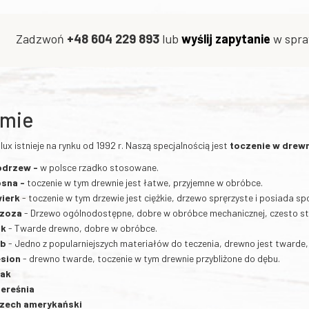
Zadzwoń
+48 604 229 893
lub
wyślij zapytanie
w spra
rmie
lux istnieje na rynku od 1992 r. Naszą specjalnością jest
toczenie w drew
odrzew -
w polsce rzadko stosowane.
sna -
toczenie w tym drewnie jest łatwe, przyjemne w obróbce.
ierk
- toczenie w tym drzewie jest ciężkie, drzewo spręrzyste i posiada s
rzoza
- Drzewo ogólnodostępne, dobre w obróbce mechanicznej, czesto s
uk
- Twarde drewno, dobre w obróbce.
ąb
- Jedno z popularniejszych materiałów do teczenia, drewno jest twarde,
esion
- drewno twarde, toczenie w tym drewnie przybliżone do dębu.
ak
ereśnia
zech amerykański