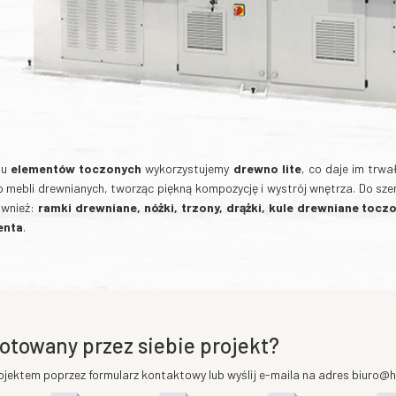
bu
elementów toczonych
wykorzystujemy
drewno lite
, co daje im trw
o mebli drewnianych, tworząc piękną kompozycję i wystrój wnętrza. Do sz
ównież:
ramki drewniane, nóżki, trzony, drążki, kule drewniane tocz
enta
.
otowany przez siebie projekt?
ojektem poprzez formularz kontaktowy lub wyślij e-maila na adres biuro@he