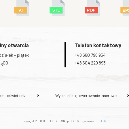
iny otwarcia
Telefon kontaktowy
ziałek - piątek
+48 660 796 954
00
+48 604 229 893
16
ent oświetlenia
Wycinanie i grawerowanie laserowe
Copyright P.P.H.U. HELLUX-HAIN Sp. J. 2017 - wykonanie:
HELLUX