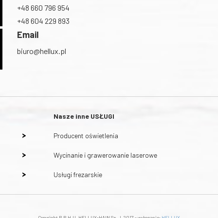
+48 660 796 954
+48 604 229 893
Email
biuro@hellux.pl
Nasze inne
USŁUGI
Producent oświetlenia
Wycinanie i grawerowanie laserowe
Usługi frezarskie
Copyright P.P.H.U. HELLUX-HAIN Sp. J. 2017 - wykonanie:
HELLUX