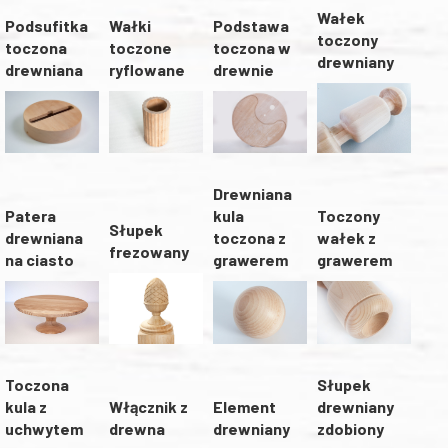
Wałek
Wałki
Podstawa
Podsufitka
toczony
toczone
toczona w
toczona
drewniany
ryflowane
drewnie
drewniana
Drewniana
kula
Toczony
Patera
Słupek
toczona z
wałek z
drewniana
frezowany
grawerem
grawerem
na ciasto
Słupek
Toczona
Włącznik z
Element
drewniany
kula z
drewna
drewniany
zdobiony
uchwytem