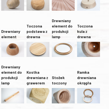
Drewniany
Toczona
element do
Toczona
podstawa z
Drewniany
produkcji
kula z
drewna
element
lamp
drewna
Drewniany
element do
Kostka
Ramka
produkcji
Stożek
drewniana z
drewniana
lamp
toczony
grawerem
okrągła