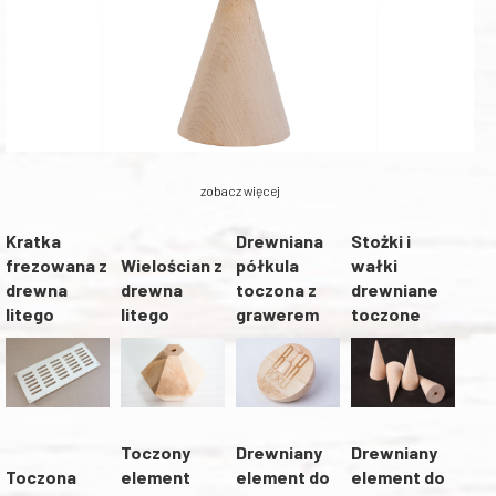
zobacz więcej
Kratka
Drewniana
Stożki i
frezowana z
Wielościan z
półkula
wałki
drewna
drewna
toczona z
drewniane
litego
litego
grawerem
toczone
Toczony
Drewniany
Drewniany
Toczona
element
element do
element do