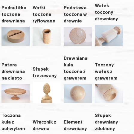
Wałek
Wałki
Podstawa
Podsufitka
toczony
toczone
toczona w
toczona
drewniany
ryflowane
drewnie
drewniana
Drewniana
kula
Toczony
Patera
Słupek
toczona z
wałek z
drewniana
frezowany
grawerem
grawerem
na ciasto
Słupek
Toczona
Włącznik z
Element
drewniany
kula z
drewna
drewniany
zdobiony
uchwytem