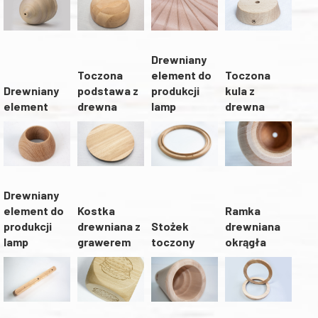
Drewniany
Toczona
element do
Toczona
podstawa z
Drewniany
produkcji
kula z
drewna
element
lamp
drewna
Drewniany
element do
Kostka
Ramka
produkcji
Stożek
drewniana z
drewniana
lamp
toczony
grawerem
okrągła