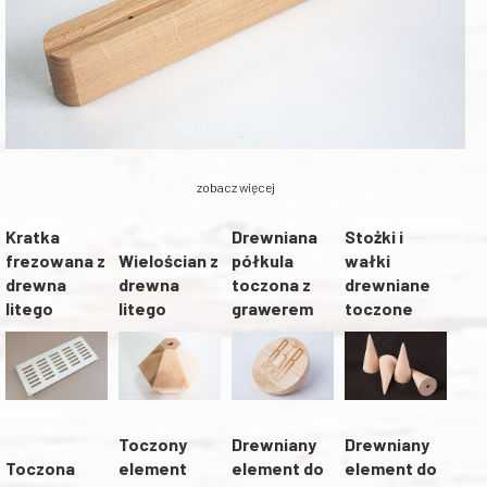
zobacz więcej
Kratka
Drewniana
Stożki i
frezowana z
Wielościan z
półkula
wałki
drewna
drewna
toczona z
drewniane
litego
litego
grawerem
toczone
Toczony
Drewniany
Drewniany
Toczona
element
element do
element do